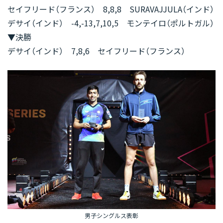
セイフリード（フランス） 8,8,8 SURAVAJJULA（インド）
デサイ（インド） -4,-13,7,10,5 モンテイロ（ポルトガル）
▼決勝
デサイ（インド） 7,8,6 セイフリード（フランス）
男子シングルス表彰