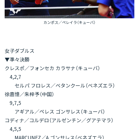
カンポス／ペレイラ（キューバ）
女子ダブルス
▼準々決勝
クレスポ／フォンセカ カラサナ（キューバ）
4,2,7
セルパ フロレス／ベタンクール（ベネズエラ）
徐嘉憶／朱梓予（中国）
9,7,5
アギアル／ペレス ゴンサレス（キューバ）
コディナ／コルデロ（アルゼンチン／グアテマラ）
4,5,5
MARCUNEZ／A.ゴンサレス（ベネズエラ）