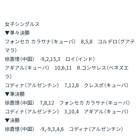
女子シングルス
▼準々決勝
フォンセカ カラサナ（キューバ） 8,5,8 コルデロ（グアテ
マラ）
徐嘉憶（中国） -9,2,15,3 ロイ（インド）
アギアル（キューバ） 10,6,11 R.ゴンサレス（ベネズエ
ラ）
コディナ（アルゼンチン） 7,12,8 クレスポ（キューバ）
▼準決勝
徐嘉憶（中国） 7,8,12 フォンセカ カラサナ（キューバ）
コディナ（アルゼンチン） 3,10,4 アギアル（キューバ）
▼決勝
徐嘉憶（中国） -9,-9,3,4,6 コディナ（アルゼンチン）