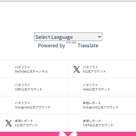
Powered by
Translate
バタフライ
バタフライ
YouTube公式チャンネル
X公式アカウント
バタフライ
バタフライ
LINE公式アカウント
note公式アカウント
バタフライ
卓球レポート
Instagram公式アカウント
Instagram公式アカウント
卓球レポート
卓球レポート
X公式アカウント
TikTok公式アカウント