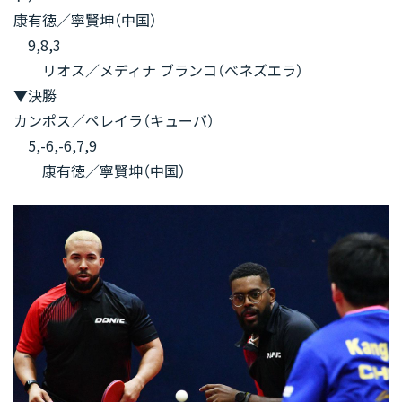
康有徳／寧賢坤（中国）
9,8,3
リオス／メディナ ブランコ（ベネズエラ）
▼決勝
カンポス／ペレイラ（キューバ）
5,-6,-6,7,9
康有徳／寧賢坤（中国）