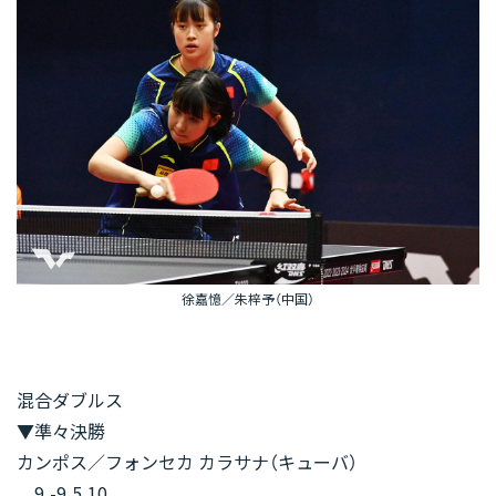
徐嘉憶／朱梓予（中国）
混合ダブルス
▼準々決勝
カンポス／フォンセカ カラサナ（キューバ）
9,-9,5,10