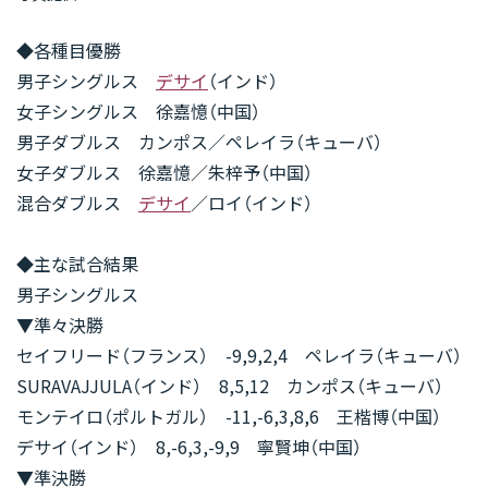
◆各種目優勝
男子シングルス
デサイ
（インド）
女子シングルス 徐嘉憶（中国）
男子ダブルス カンポス／ペレイラ（キューバ）
女子ダブルス 徐嘉憶／朱梓予（中国）
混合ダブルス
デサイ
／ロイ（インド）
◆主な試合結果
男子シングルス
▼準々決勝
セイフリード（フランス） -9,9,2,4 ペレイラ（キューバ）
SURAVAJJULA（インド） 8,5,12 カンポス（キューバ）
モンテイロ（ポルトガル） -11,-6,3,8,6 王楷博（中国）
デサイ（インド） 8,-6,3,-9,9 寧賢坤（中国）
▼準決勝