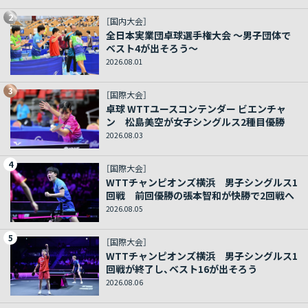
2
［国内大会］
全日本実業団卓球選手権大会 ～男子団体で
ベスト4が出そろう～
2026.08.01
3
［国際大会］
卓球 WTTユースコンテンダー ビエンチャ
ン 松島美空が女子シングルス2種目優勝
2026.08.03
4
［国際大会］
WTTチャンピオンズ横浜 男子シングルス1
回戦 前回優勝の張本智和が快勝で2回戦へ
2026.08.05
5
［国際大会］
WTTチャンピオンズ横浜 男子シングルス1
回戦が終了し、ベスト16が出そろう
2026.08.06