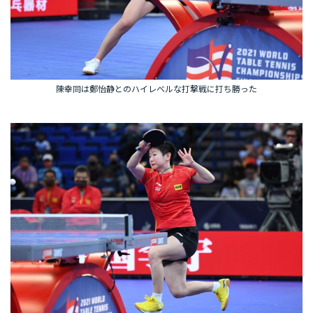
陳幸同は鄭怡静とのハイレベルな打撃戦に打ち勝った