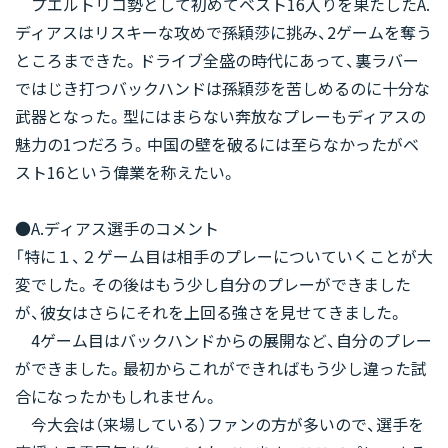
プエルトリコ勢として初めてベスト16入りを果たしたA.
ディアスはリスキーな攻めで孫穎莎に挑み、2ゲームを奪う
ところまできた。ドライブ全盛の時代にあって、裏ラバー
ではじき打つバックハンドは孫穎莎を苦しめるのに十分な
武器となった。型にはまらない奔放なプレーもディアスの
魅力の1つだろう。中国の壁を破るには至らなかったがベ
スト16という偉業を称えたい。
●A.ディアス選手のコメント
「特に１、２ゲーム目は相手のプレーについていくことが大
変でした。その後はもう少し自分のプレーができました
が、彼女はさらにそれを上回る強さを見せてきました。
4ゲーム目はバックハンドからの展開など、自分のプレー
ができました。最初からこれができればもう少し違った試
合になったかもしれません。
今大会は（来場している）ファンの方が多いので、選手を