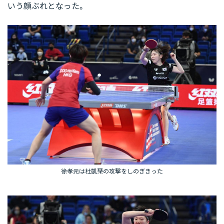
いう顔ぶれとなった。
徐孝元は杜凱琹の攻撃をしのぎきった