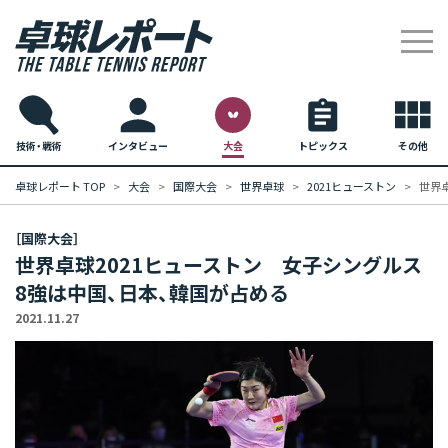
技術・戦術
インタビュー
大会
トピックス
その他
卓球レポート TOP
大会
国際大会
世界卓球
2021ヒューストン
世界
［国際大会］
世界卓球2021ヒューストン 女子シングルス
8強は中国、日本、韓国が占める
2021.11.27