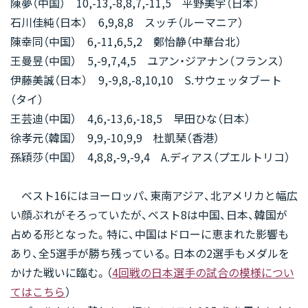
陳夢（中国） 10,-13,-8,8,7,-11,5 平野美宇（日本）
石川佳純（日本） 6,9,8,8 スッチ（ルーマニア）
陳幸同（中国） 6,-11,6,5,2 鄭怡静（中華台北）
王曼昱（中国） 5,-9,7,4,5 ユアン・ジアナン（フランス）
伊藤美誠（日本） 9,-9,8,-8,10,10 S.サウェッタブート
（タイ）
王芸迪（中国） 4,6,-13,6,-18,5 早田ひな（日本）
徐孝元（韓国） 9,9,-10,9,9 杜凱琹（香港）
孫穎莎（中国） 4,8,8,-9,-9,4 A.ディアス（プエルトリコ）
ベスト16にはヨーロッパ、東南アジア、北アメリカと幅広
い顔ぶれがそろっていたが、ベスト8は中国、日本、韓国が
占める形となった。特に、中国はドローに恵まれた影響も
あり、全5選手が勝ち残っている。日本の2選手もメダルを
かけた戦いに臨む。（
4回戦の日本選手の試合の模様につい
てはこちら
）