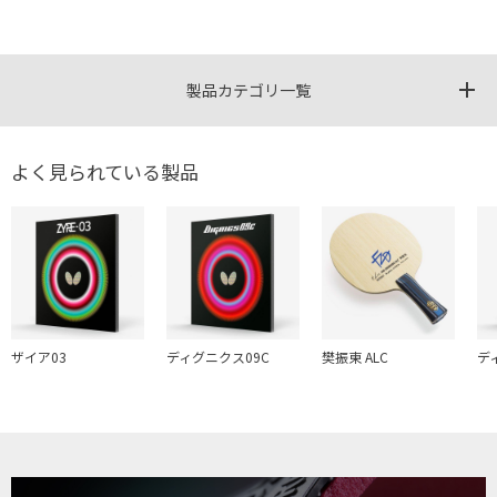
製品カテゴリ一覧
よく見られている製品
ザイア03
ディグニクス09C
樊振東 ALC
デ